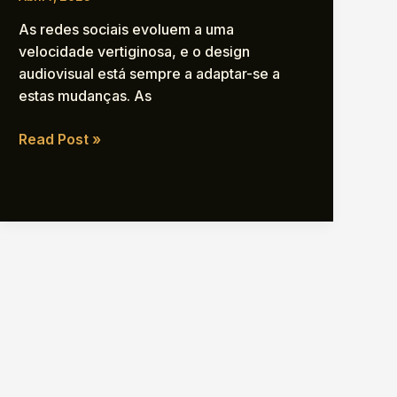
As redes sociais evoluem a uma
velocidade vertiginosa, e o design
audiovisual está sempre a adaptar-se a
estas mudanças. As
Tendências
Read Post »
emergentes
no
Design
Audiovisual
para
Redes
Sociais