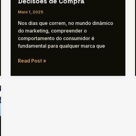
Decisões de Compra
Maio 1, 2025
Nos dias que correm, no mundo dinâmico
do marketing, compreender o
comportamento do consumidor é
fundamental para qualquer marca que
Neuromarketing
Read Post »
e
Autenticidade:
A
Magia
da
Conexão
Emocional
nas
Decisões