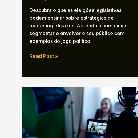
Descubra o que as eleições legislativas
podem ensinar sobre estratégias de
marketing eficazes. Aprenda a comunicar,
segmentar e envolver o seu público com
exemplos do jogo político.
O
Read Post »
que
as
Eleições
Legislativas
nos
podem
ensinar
sobre
Marketing.