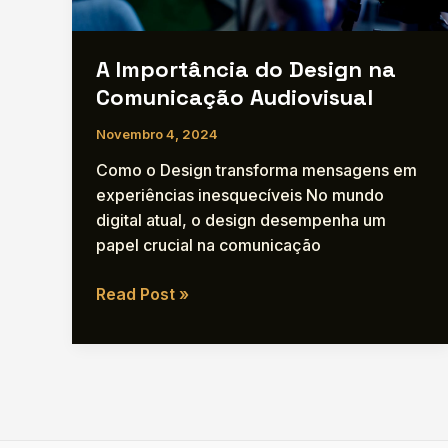
A Importância do Design na
Comunicação Audiovisual
Novembro 4, 2024
Como o Design transforma mensagens em
experiências inesquecíveis No mundo
digital atual, o design desempenha um
papel crucial na comunicação
A
Read Post »
Importância
do
Design
na
Comunicação
Audiovisual